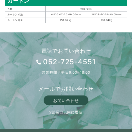
カートン
入数
10箱/CTN
カートン寸法
W530×D320×H400mm
W525×D325×H400mm
カートン質量
約8.32kg
約8.34kg
電話でお問い合わせ
052-725-4551
営業時間：平日9:00~18:00
メールでお問い合わせ
お問い合わせ
2営業日以内に返信