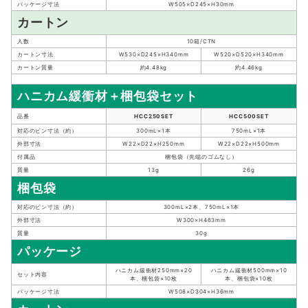
パッケージ寸法
W505×D245×H30mm
カートン
入数
10箱/CTN
カートン寸法
W530×D245×H340mm
W520×D520×H340mm
カートン質量
約4.48kg
約4.46kg
ハニカム緩衝材＋梱包袋セット
品番
HCC250SET
HCC500SET
対応のビン寸法（約）
300mL×1本
750mL×1本
外部寸法
W22×D22×H250mm
W22×D22×H500mm
付属品
梱包袋（先端のゴムなし）
質量
13g
26g
梱包袋
対応のビン寸法（約）
300mL×2本、750mL×1本
外部寸法
W300×H463mm
質量
30g
パッケージ
ハニカム緩衝材250mm×20
ハニカム緩衝材500mm×10
セット内容
本、梱包袋×10枚
本、梱包袋×10枚
パッケージ寸法
W508×D304×H36mm