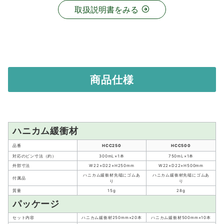
取扱説明書をみる
商品仕様
ハニカム緩衝材
品番
HCC250
HCC500
対応のビン寸法（約）
300mL×1本
750mL×1本
外部寸法
W22×D22×H250mm
W22×D22×H500mm
ハニカム緩衝材先端にゴムあ
ハニカム緩衝材先端にゴムあ
付属品
り
り
質量
15g
28g
パッケージ
セット内容
ハニカム緩衝材250mm×20本
ハニカム緩衝材500mm×10本